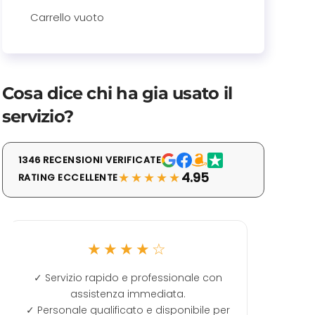
Carrello vuoto
Cosa dice chi ha gia usato il
servizio?
1346 RECENSIONI VERIFICATE
★★★★★
4.95
RATING ECCELLENTE
☆
★★★★★
ssionale con
Ottenuta la prima pagina di Google co
ata.
poca spesa. Ottimo.
isponibile per