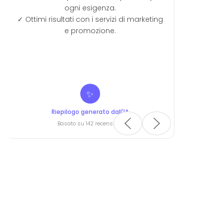
zi di marketing
L
ll'IA
Leonardo Nistri
oni
Certificata da Google