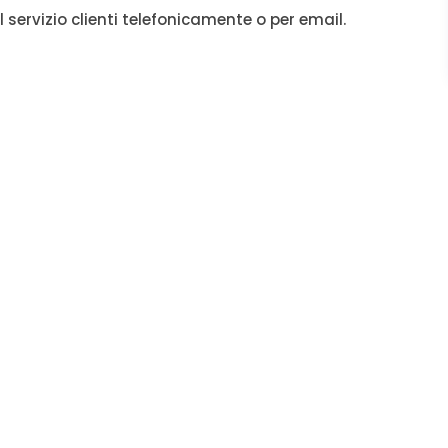
l servizio clienti telefonicamente o per email.
★★★★
✓ Servizio rapido e profe
assistenza immedi
✓ Personale qualificato e d