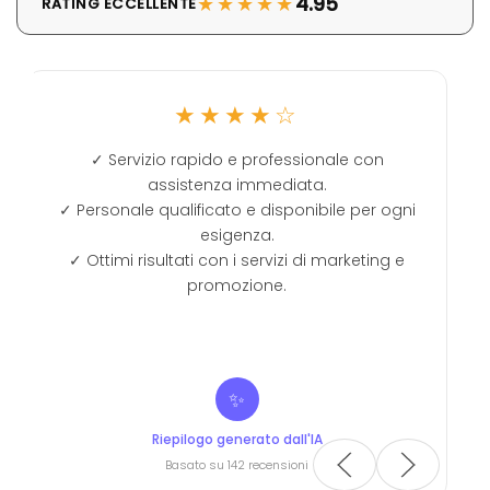
★★★★★
4.95
RATING ECCELLENTE
★★★★★
onale con
Ottenuta la prima pagina di Google co
.
spesa. Ottimo.
bile per ogni
i marketing e
L
A
Leonardo Nistri
Certificata da Google