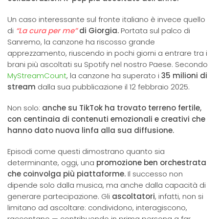
Un caso interessante sul fronte italiano è invece quello
di
“La cura per me”
di Giorgia.
Portata sul palco di
Sanremo, la canzone ha riscosso grande
apprezzamento, riuscendo in pochi giorni a entrare tra i
brani più ascoltati su Spotify nel nostro Paese.
Secondo
MyStreamCount
, la canzone ha superato i
35 milioni di
stream
dalla sua pubblicazione il 12 febbraio 2025.
Non solo:
anche su TikTok ha trovato terreno fertile,
con centinaia di contenuti emozionali e creativi che
hanno dato nuova linfa alla sua diffusione.
Episodi come questi dimostrano quanto sia
determinante, oggi, una
promozione ben orchestrata
che coinvolga più piattaforme.
Il successo non
dipende solo dalla musica, ma anche dalla capacità di
generare partecipazione. Gli
ascoltatori
, infatti, non si
limitano ad ascoltare: condividono, interagiscono,
raccontano — contribuendo in prima persona a far