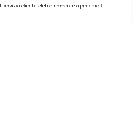
l servizio clienti telefonicamente o per email.
★★★★
✓ Servizio rapido e profe
assistenza immedi
✓ Personale qualificato e d