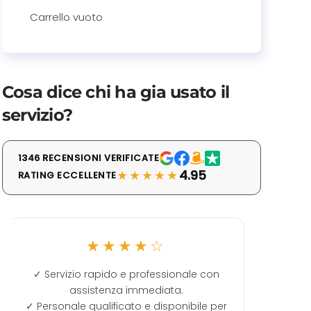
Carrello vuoto
Cosa dice chi ha gia usato il
servizio?
1346 RECENSIONI VERIFICATE
★★★★★
4.95
RATING ECCELLENTE
☆
★★★★★
ssionale con
Ottenuta la prima pagina di Google co
ata.
poca spesa. Ottimo.
isponibile per