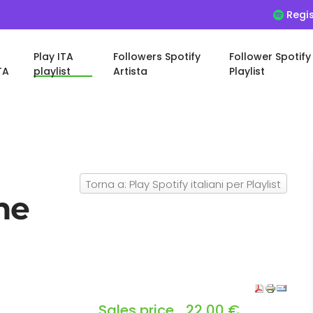
Regis
Play ITA
Followers Spotify
Follower Spotify
TA
playlist
Artista
Playlist
Torna a: Play Spotify italiani per Playlist
ane
Sales price
22,00 €