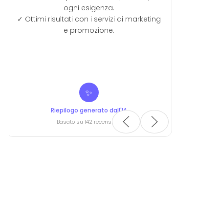
zi di marketing
L
ll'IA
Leonardo Nistri
oni
Certificata da Google