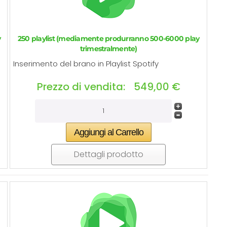
y
250 playlist (mediamente produrranno 500-6000 play
trimestralmente)
Inserimento del brano in Playlist Spotify
★★★★☆
Prezzo di vendita:
549,00 €
✓ Servizio rapido e professionale con
assistenza immediata.
✓ Personale qualificato e disponibile per
ogni esigenza.
✓ Ottimi risultati con i servizi di marketing
Dettagli prodotto
e promozione.
✨