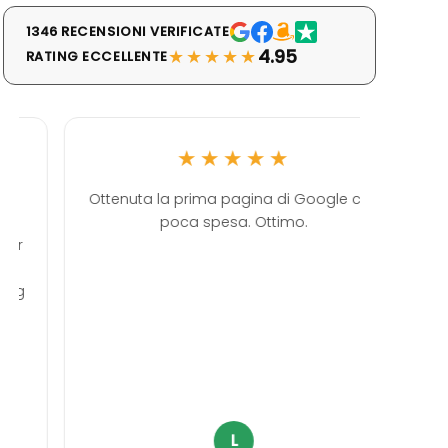
1346 RECENSIONI VERIFICATE
★★★★★
4.95
RATING ECCELLENTE
★★★★★
Ottenuta la prima pagina di Google con
Ott
poca spesa. Ottimo.
ultimame
come
professi
servi
L