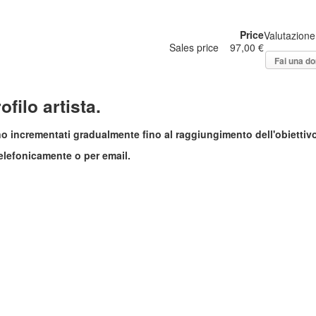
Price
Valutazione
Sales price
97,00 €
Fai una d
ofilo artista.
nno incrementati gradualmente fino al raggiungimento dell'obiettiv
 telefonicamente o per email.